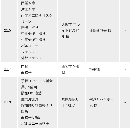
両開き扉
片開き扉
両開き二箇所付スク
リーン
大阪市 マル
階段手摺り
21.5
イト難波ビ
鹿島建設㈱ 様
○
中宴会場手摺り
ル 様
中宴会場手摺り
バルコニー
フェンス
外部フェンス
門扉
西宮市 N様
21.7
施主様
○
面格子
邸
手摺（アイアン製金
具）9箇所
防犯Fix 6箇所
室内片開扉
兵庫県伊丹
㈱ジャパンホー
21.9
○
階段踊り場面格子 3
市 S様邸
ム 様
箇所
面格子 5箇所
バルコニー面格子