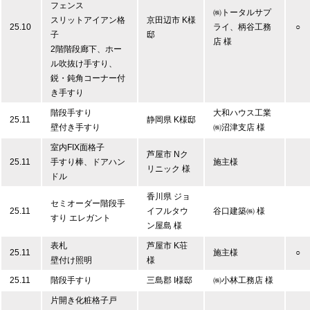
フェンス
㈱トータルサプ
スリットアイアン格
京田辺市 K様
25.10
ライ、柄谷工務
○
子
邸
店 様
2階階段廊下、ホー
ル吹抜け手すり、
鋭・鈍角コーナー付
き手すり
階段手すり
大和ハウス工業
25.11
静岡県 K様邸
壁付き手すり
㈱沼津支店 様
室内FIX面格子
芦屋市 Nク
25.11
手すり棒、ドアハン
施主様
リニック 様
ドル
香川県 ジョ
セミオーダー階段手
25.11
イフルタウ
谷口建築㈱ 様
すり エレガント
ン屋島 様
表札
芦屋市 K荘
25.11
施主様
○
壁付け照明
様
25.11
階段手すり
三島郡 I様邸
㈱小林工務店 様
片開き化粧格子戸