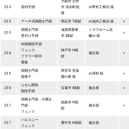
大阪府 交野
23.3
室内手摺
市 清水町他
㈱野村工務店 様
様
23.3
アーチ式両開き門扉
明石市 T様邸
㈱池内工務店 様
○
両開き門扉
滋賀県栗東
ミサワホーム近
23.3
○
壁付け手摺
市 I様邸
畿㈱ 様
外部階段手摺
フェンス
神戸市 H様
23.4
施主様
○
フラワーBOX
邸
看板
両開き門扉
西宮市 苦楽
23.5
㈱澤村 様
○
面格子
園の家 様
らせん階段
23.6
宝塚市 I様邸
施主様
○
階段手摺
両開き門扉・片開き
姫路市 N様
23.7
門扉
施主様
○
邸
フェンス
バルコニー
23.7
豊中市 K様邸
施主様
フェンス