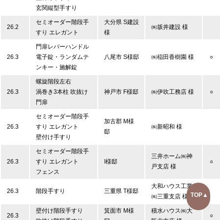
玄関縦型手すり
セミオーダー階段手
大分県 S建設
26.2
㈱坂井建設 様
すり エレガント
様
門扉レバーハンドル
26.3
電子錠・ランダムテ
八尾市 S様邸
㈱稲田香樹園 様
○
ンキー・施解錠
螺旋階段左右
26.3
渦巻き3本柱 吹抜け
神戸市 F様邸
㈱伊吹工務店 様
○
門扉
セミオーダー階段手
加古郡 M様
26.3
すり エレガント
㈱新昭和 様
邸
壁付け手すり
セミオーダー階段手
三井ホーム㈱神
26.3
すり エレガント
I様邸
○
戸支店 様
フェンス
大和ハウス工業
26.3
階段手すり
三重県 T様邸
TOP▲
㈱三重支店 様
壁付け階段手すり
箕面市 M様
積水ハウス㈱大
26.3
○