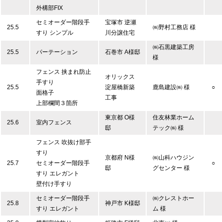
外構部FIX
セミオーダー階段手
宝塚市 逆瀬
25.5
㈱野村工務店 様
すり シンプル
川分譲住宅
㈱石黒建築工房
25.5
パーテーション
石巻市 A様邸
様
フェンス 挟まれ防止
オリックス
手すり
25.5
淀屋橋新築
鹿島建設㈱ 様
○
面格子
工事
上部欄間３箇所
東京都 O様
住友林業ホーム
25.6
室内フェンス
邸
テック㈱ 様
フェンス 吹抜け部手
すり
京都府 N様
㈱山科ハウジン
25.7
セミオーダー階段手
○
邸
グセンター 様
すり エレガント
壁付け手すり
セミオーダー階段手
㈱クレストホー
25.8
神戸市 K様邸
すり エレガント
ム 様