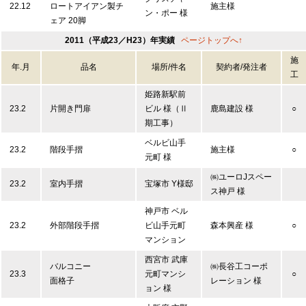
22.12
ロートアイアン製チ
施主様
ン・ポー 様
ェア 20脚
2011（平成23／H23）年実績
ページトップへ↑
施
年.月
品名
場所/件名
契約者/発注者
工
姫路新駅前
23.2
片開き門扉
ビル 様（Ⅱ
鹿島建設 様
○
期工事）
ベルビ山手
23.2
階段手摺
施主様
○
元町 様
㈱ユーロJスペー
23.2
室内手摺
宝塚市 Y様邸
ス神戸 様
神戸市 ベル
23.2
外部階段手摺
ビ山手元町
森本興産 様
○
マンション
西宮市 武庫
バルコニー
㈱長谷工コーポ
23.3
元町マンシ
○
面格子
レーション 様
ョン 様