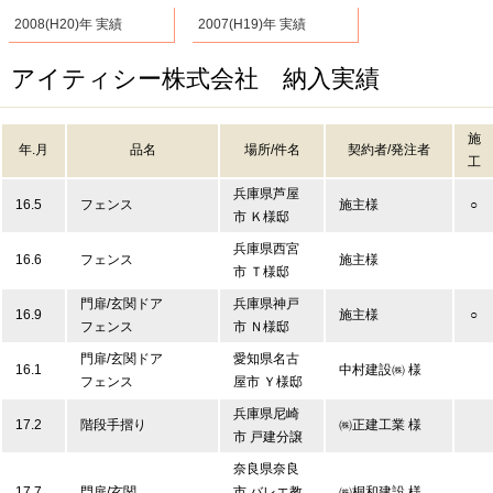
2008(H20)年 実績
2007(H19)年 実績
アイティシー株式会社 納入実績
施
年.月
品名
場所/件名
契約者/発注者
工
兵庫県芦屋
16.5
フェンス
施主様
○
市 Ｋ様邸
兵庫県西宮
16.6
フェンス
施主様
市 Ｔ様邸
門扉/玄関ドア
兵庫県神戸
16.9
施主様
○
フェンス
市 Ｎ様邸
門扉/玄関ドア
愛知県名古
16.1
中村建設㈱ 様
フェンス
屋市 Ｙ様邸
兵庫県尼崎
17.2
階段手摺り
㈱正建工業 様
市 戸建分譲
奈良県奈良
17.7
門扉/玄関
市 バレエ教
㈱桐和建設 様