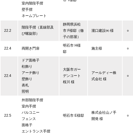
市 T様邸
室内階段手摺
壁手摺
ネームプレート
静岡県浜松
階段手摺（直線部及
22.2
市 F様邸（徹
瀧口建設㈱ 様
○
び螺旋部）
子の部屋）
明石市 H様
22.4
両開き門扉
施主様
○
邸
ドア面格子
柱飾り
大阪市ガー
アーチ飾り
アールディー株
22.4
デンコート
○
壁飾り
式会社 様
桜川 様
表札
照明
外部階段手摺
室内手摺
バルコニー
株式会社山ノ手
22.5
明石市 E様邸
○
フェンス
開発 様
面格子
エントランス手摺