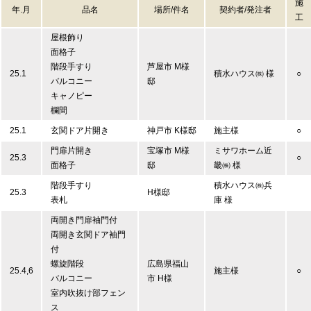
施
年.月
品名
場所/件名
契約者/発注者
工
屋根飾り
面格子
階段手すり
芦屋市 M様
25.1
積水ハウス㈱ 様
○
バルコニー
邸
キャノピー
欄間
25.1
玄関ドア片開き
神戸市 K様邸
施主様
○
門扉片開き
宝塚市 M様
ミサワホーム近
25.3
○
面格子
邸
畿㈱ 様
階段手すり
積水ハウス㈱兵
25.3
H様邸
表札
庫 様
両開き門扉袖門付
両開き玄関ドア袖門
付
螺旋階段
広島県福山
25.4,6
施主様
○
バルコニー
市 H様
室内吹抜け部フェン
ス