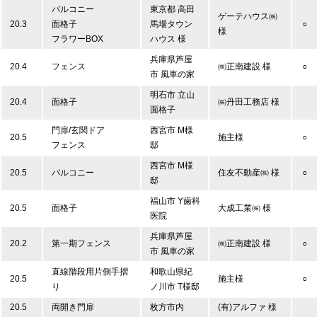
バルコニー
東京都 高田
ゲーテハウス㈱
20.3
面格子
馬場タウン
○
様
フラワーBOX
ハウス 様
兵庫県芦屋
20.4
フェンス
㈱正南建設 様
○
市 風車の家
明石市 立山
20.4
面格子
㈱丹田工務店 様
面格子
門扉/玄関ドア
西宮市 M様
20.5
施主様
○
フェンス
邸
西宮市 M様
20.5
バルコニー
住友不動産㈱ 様
○
邸
福山市 Y歯科
20.5
面格子
大成工業㈱ 様
医院
兵庫県芦屋
20.2
第一期フェンス
㈱正南建設 様
○
市 風車の家
直線階段用片側手摺
和歌山県紀
20.5
施主様
○
り
ノ川市 T様邸
20.5
両開き門扉
枚方市内
(有)アルファ 様