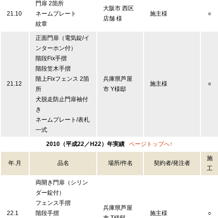
門扉 2箇所
大阪市 西区
21.10
ネームプレート
施主様
○
店舗 様
紋章
正面門扉（電気錠/イ
ンターホン付）
階段Fix手摺
階段笠木手摺
階上Fixフェンス 2箇
兵庫県芦屋
21.12
施主様
○
所
市 Y様邸
犬脱走防止門扉袖付
き
ネームプレート/表札
一式
2010（平成22／H22）年実績
ページトップへ↑
施
年.月
品名
場所/件名
契約者/発注者
工
両開き門扉（シリン
ダー錠付）
フェンス手摺
兵庫県芦屋
22.1
階段手摺
施主様
○