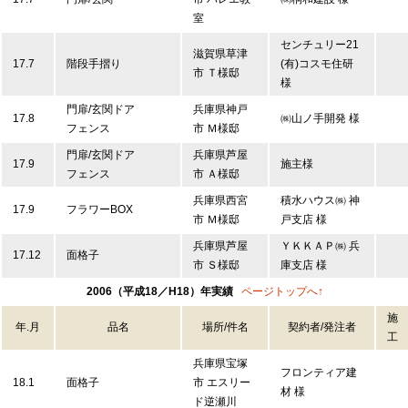
室
センチュリー21
滋賀県草津
17.7
階段手摺り
(有)コスモ住研
市 Ｔ様邸
様
門扉/玄関ドア
兵庫県神戸
17.8
㈱山ノ手開発 様
フェンス
市 Ｍ様邸
門扉/玄関ドア
兵庫県芦屋
17.9
施主様
フェンス
市 Ａ様邸
兵庫県西宮
積水ハウス㈱ 神
17.9
フラワーBOX
市 Ｍ様邸
戸支店 様
兵庫県芦屋
ＹＫＫＡＰ㈱ 兵
17.12
面格子
市 Ｓ様邸
庫支店 様
2006（平成18／H18）年実績
ページトップへ↑
施
年.月
品名
場所/件名
契約者/発注者
工
兵庫県宝塚
フロンティア建
18.1
面格子
市 エスリー
材 様
ド逆瀬川