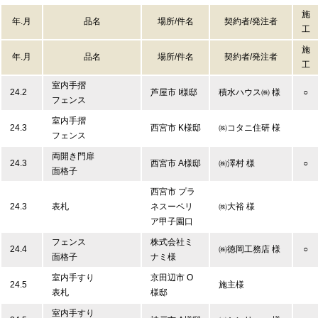
施
年.月
品名
場所/件名
契約者/発注者
工
施
年.月
品名
場所/件名
契約者/発注者
工
室内手摺
24.2
芦屋市 I様邸
積水ハウス㈱ 様
○
フェンス
室内手摺
24.3
西宮市 K様邸
㈱コタニ住研 様
フェンス
両開き門扉
24.3
西宮市 A様邸
㈱澤村 様
○
面格子
西宮市 プラ
24.3
表札
ネスーペリ
㈱大裕 様
ア甲子園口
フェンス
株式会社ミ
24.4
㈱徳岡工務店 様
○
面格子
ナミ様
室内手すり
京田辺市 O
24.5
施主様
表札
様邸
室内手すり