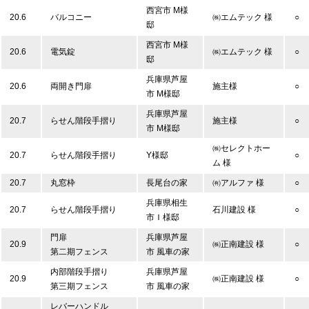
西宮市 M様
20.6
バルコニー
㈱エムテック 様
○
邸
西宮市 M様
20.6
電気錠
㈱エムテック 様
○
邸
兵庫県芦屋
20.6
両開き門扉
施主様
○
市 M様邸
兵庫県芦屋
20.7
らせん階段手摺り
施主様
○
市 M様邸
㈱セレクトホー
20.7
らせん階段手摺り
Y様邸
○
ム 様
20.7
丸窓枠
長尾台の家
㈲アルファ 様
○
兵庫県相生
20.7
らせん階段手摺り
石川建設 様
○
市Ｉ様邸
門扉
兵庫県芦屋
20.9
㈱正南建設 様
○
第二期フェンス
市 風車の家
内部階段手摺り
兵庫県芦屋
20.9
㈱正南建設 様
○
第三期フェンス
市 風車の家
レバーハンドル