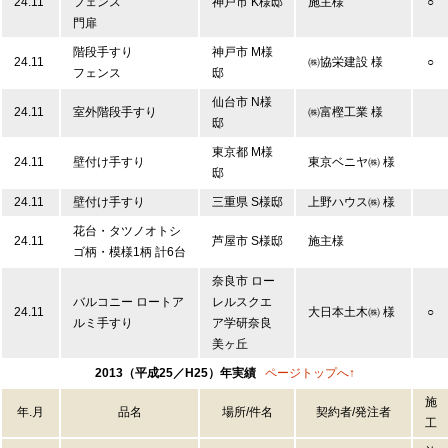
24.11
フェンス
神戸市 K様邸
施主様
○
門扉
階段手すり
神戸市 M様
24.11
㈱協栄建設 様
○
フェンス
邸
仙台市 N様
24.11
室外階段手すり
㈱富樫工業 様
邸
東京都 M様
24.11
壁付け手すり
東京ベニヤ㈱ 様
邸
24.11
壁付け手すり
三重県 S様邸
上野ハウス㈱ 様
花台・タツノオトシ
24.11
芦屋市 S様邸
施主様
ゴ柄・模様1柄 計6台
奈良市 ロー
バルコニー ロートア
レルスクエ
24.11
大日本土木㈱ 様
○
ルミ手すり
ア学研奈良
美ヶ丘
2013（平成25／H25）年実績
ページトップへ↑
施
年.月
品名
場所/件名
契約者/発注者
工