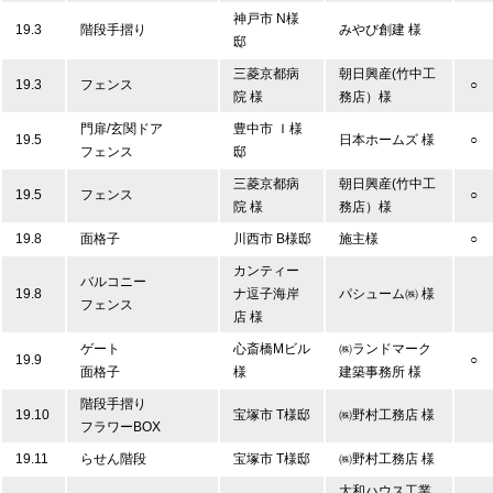
神戸市 N様
19.3
階段手摺り
みやび創建 様
邸
三菱京都病
朝日興産(竹中工
19.3
フェンス
○
院 様
務店）様
門扉/玄関ドア
豊中市 Ｉ様
19.5
日本ホームズ 様
○
フェンス
邸
三菱京都病
朝日興産(竹中工
19.5
フェンス
○
院 様
務店）様
19.8
面格子
川西市 B様邸
施主様
○
カンティー
バルコニー
19.8
ナ逗子海岸
パシューム㈱ 様
フェンス
店 様
ゲート
心斎橋Mビル
㈱ランドマーク
19.9
○
面格子
様
建築事務所 様
階段手摺り
19.10
宝塚市 T様邸
㈱野村工務店 様
フラワーBOX
19.11
らせん階段
宝塚市 T様邸
㈱野村工務店 様
大和ハウス工業