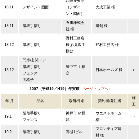
西陣迎賓館
18.11
デザイン・図面
（デザイ
大成工業 様
ン・図面）
石川株式会
18.11
階段手摺り
建創 様
社 様
野村工務店
18.12
階段手摺り
様 妙見坂Ｔ
野村工務店 様
様邸
門扉/玄関ドア
階段手摺り
豊中市 Ｉ様
18.12
日本ホームズ 様
○
フェンス
邸
面格子
2007（平成19／H19）年実績
ページトップへ↑
施
年.月
品名
場所/件名
契約者/発注者
工
階段手摺り
神戸市 Ｍ様
ウエストホーム
19.1
○
フェンス
邸
様
フロンティア建
19.2
階段手摺り
高槻 Iビル
材 様