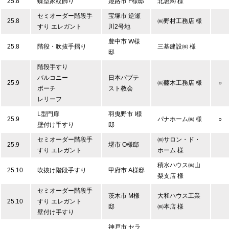
25.8
蝶型家紋飾り
姫路市 F様邸
北恵㈱ 様
セミオーダー階段手
宝塚市 逆瀬
25.8
㈱野村工務店 様
すり エレガント
川2号地
豊中市 W様
25.8
階段・吹抜手摺り
三基建設㈱ 様
邸
階段手すり
バルコニー
日本バプテ
25.9
㈱藤木工務店 様
○
ポーチ
スト教会
レリーフ
L型門扉
羽曳野市 I様
25.9
パナホーム㈱ 様
○
壁付け手すり
邸
セミオーダー階段手
㈱サロン・ド・
25.9
堺市 O様邸
すり エレガント
ホーム 様
積水ハウス㈱山
25.10
吹抜け階段手すり
甲府市 A様邸
梨支店 様
セミオーダー階段手
茨木市 M様
大和ハウス工業
25.10
すり エレガント
邸
㈱本店 様
壁付け手すり
神戸市 セラ