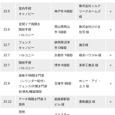
株式会社ミルク
室内手摺
22.5
神戸市 K様邸
リークホームズ
○
キャノピー
様
玄関ドア両開き
岡山県岡山
株式会社ひのき
22.6
階段手摺
○
市 S様邸
住宅 様
バルコニー
フェンス
静岡県沼津
22.7
施主様
キャノピー
市 O様邸
22.7
バルコニー
京都市 Y様邸
積水ハウス㈱ 様
○
階段手摺
22.7
堺市 K様邸
美和工務店 様
○
バルコニー
面格子/両開き門扉
（シリンダー錠付）
㈱シー・アイ・
22.9
宝塚市 I様邸
○
フェンス/片開き門扉
エス 様
柱/表札/螺旋階段
アーチ両開き門扉 3
姫路新駅前
22.12
鹿島建設 様
○
箇所
ビル 様
照明
クリスチャ