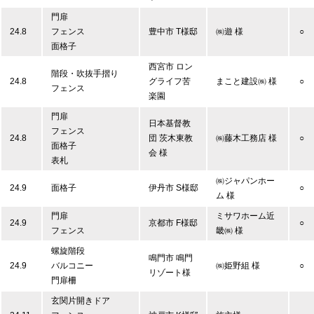
門扉
24.8
フェンス
豊中市 T様邸
㈱遊 様
○
面格子
西宮市 ロン
階段・吹抜手摺り
24.8
グライフ苦
まこと建設㈱ 様
○
フェンス
楽園
門扉
日本基督教
フェンス
24.8
団 茨木東教
㈱藤木工務店 様
○
面格子
会 様
表札
㈱ジャパンホー
24.9
面格子
伊丹市 S様邸
○
ム 様
門扉
ミサワホーム近
24.9
京都市 F様邸
○
フェンス
畿㈱ 様
螺旋階段
鳴門市 鳴門
24.9
バルコニー
㈱姫野組 様
○
リゾート様
門扉柵
玄関片開きドア