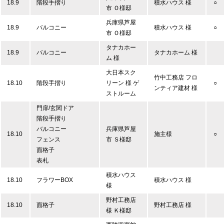
18.9
階段手摺り
積水ハウス 様
○
市 Ｏ様邸
兵庫県芦屋
18.9
バルコニー
積水ハウス 様
○
市 Ｏ様邸
タナカホー
18.9
バルコニー
タナカホーム 様
ム 様
大日本スク
竹中工務店 フロ
18.10
階段手摺り
リーン 様 ゲ
○
ンティア建材 様
ストルーム
門扉/玄関ドア
階段手摺り
バルコニー
兵庫県芦屋
18.10
施主様
○
フェンス
市 Ｓ様邸
面格子
表札
積水ハウス
18.10
フラワーBOX
積水ハウス 様
様
野村工務店
18.10
面格子
野村工務店 様
様 Ｋ様邸