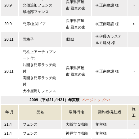
兵庫県芦屋
20.9
北側追加フェンス
㈱正南建設 様
○
市 風車の家
緑地部フェンス
兵庫県芦屋
20.9
門扉/玄関ドア
㈱正南建設 様
○
市 風車の家
㈱伊藤ガラスア
20.11
面格子
I様邸
ルミ建材 様
門柱上アーチ（プレ
ート付）
片開き門扉ラッチ錠
兵庫県芦屋
20.11
付
㈱正南建設 様
○
市 風車の家
両開き門扉ラッチ錠
付
犬小屋周りフェンス
2009（平成21／H21）年実績
ページトップへ↑
施
年.月
品名
場所/件名
契約者/発注者
工
21.4
フェンス
大阪市 S様邸
施主様
○
21.4
フェンス
神戸市 Y様邸
施主様
○