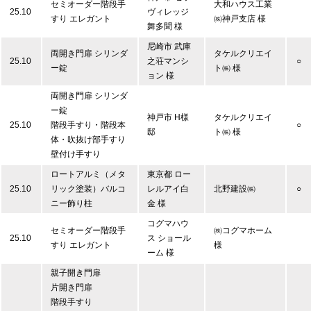
セミオーダー階段手
大和ハウス工業
25.10
ヴィレッジ
すり エレガント
㈱神戸支店 様
舞多聞 様
尼崎市 武庫
両開き門扉 シリンダ
タケルクリエイ
25.10
之荘マンシ
○
ー錠
ト㈱ 様
ョン 様
両開き門扉 シリンダ
ー錠
神戸市 H様
タケルクリエイ
25.10
階段手すり・階段本
○
邸
ト㈱ 様
体・吹抜け部手すり
壁付け手すり
ロートアルミ（メタ
東京都 ロー
25.10
リック塗装）バルコ
レルアイ白
北野建設㈱
○
ニー飾り柱
金 様
コグマハウ
セミオーダー階段手
㈱コグマホーム
25.10
ス ショール
すり エレガント
様
ーム 様
親子開き門扉
片開き門扉
階段手すり