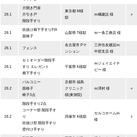
片開き門扉
東京都 M様
26.1
片引き戸
㈱橘建設 様
○
邸
階段手すり
吹抜け廊下手すりFIX
26.1
山梨県 T様邸
㈱一条工務店 様
面格子
名古屋市 Pマ
三井住友建設㈱
26.1
フェンス
ンション
中部支店 様
セミオーダー階段手
㈱ジェイエイチ
26.1
すり エレガント
千葉県 K様邸
ビー 様
廊下手すり
バルコニー
京都市 福島
26.2
面格子
クリニック
㈱澤村 様
○
椅子3点
様(東洞院)
階段手すり2点
コーナー部 階段手す
セルコホーム㈱
26.2
り
貝塚市 K様邸
○
様
吹抜け部 階段手すり
壁付け手すり