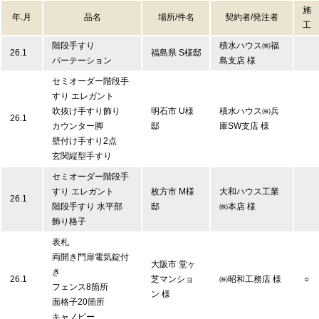
施
年.月
品名
場所/件名
契約者/発注者
工
階段手すり
積水ハウス㈱福
26.1
福島県 S様邸
パーテーション
島支店 様
セミオーダー階段手
すり エレガント
吹抜け手すり飾り
明石市 U様
積水ハウス㈱兵
26.1
カウンター脚
邸
庫SW支店 様
壁付け手すり2点
玄関縦型手すり
セミオーダー階段手
すり エレガント
枚方市 M様
大和ハウス工業
26.1
階段手すり 水平部
邸
㈱本店 様
飾り格子
表札
両開き門扉電気錠付
大阪市 堂ヶ
き
26.1
芝マンショ
㈱昭和工務店 様
○
フェンス8箇所
ン 様
面格子20箇所
キャノピー