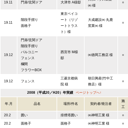
19.11
門扉/玄関ドア
大津市 A様邸
○
㈱ 様
東京ベイコ
階段手摺り
ート（リゾ
大成建設㈱ 丸鹿
19.11
○
面格子
ートトラス
窯業㈱ 様
ト）様
門扉/玄関ドア
階段手摺り
バルコニー
西宮市 M様
19.12
㈱徳岡工務店 様
○
フェンス
邸
欄間
フラワーBOX
三菱京都病
朝日興産(竹中工
19.12
フェンス
○
院 様
務店）様
2008（平成20／H20）年実績
ページトップへ↑
施
年.月
品名
場所/件名
契約者/発注者
工
20.2
囲い
排煙塔囲い
㈱神明工業 様
○
20.2
面格子
面格子
㈱神明工業 様
○