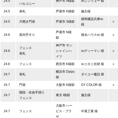
24.5
神戸市 A様邸
㈱シンリョー 様
バルコニー
24.5
表札
芦屋市 K様邸
施主様
積和建設兵庫㈱
24.5
片開き門扉
芦屋市 S様邸
○
様
芦屋市 N様
24.6
室内手すり
積水ハウス㈱ 様
○
邸
神戸市 サン
フェンス
24.6
シャインハ
㈱ディーマン 様
○
表札
イツ
24.6
フェンス
西宮市 K様邸
㈱コタニ住研 様
○
横浜市 Daiyu
24.7
表札
ダイユー建設 様
様
24.7
門扉
大阪市 K様邸
DY COLOR 様
○
階段・吹抜手摺り
24.7
東京 I様邸
施主様
フェンス
大阪市 ハー
24.7
フェンス
ビス・プラ
中尾工業 様
ザ