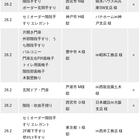
階段手すり
西宮市 N様
積水ハウス㈱兵
26.2
○
ボーダー玄関手すり
邸
庫SW支店 様
セミオーダー階段手
神戸市 H様
パナホーム㈱神
26.2
すり エレガント
邸
戸支店 様
片開き門扉
外部階段手すり、う
ち階段手すり
バルコニー
豊中市 Ｋ様
26.2
㈱昭和工務店 様
○
門扉左右FIX面格子
邸
トイレ用面格子
階段部面格子
木製壁飾り
芦屋市 M様
㈱西龍造園土木
26.2
玄関ドア・門扉
○
邸
様
西宮市 Ｏ様
日本建設㈱大阪
26.2
階段・吹抜手摺り
○
邸
支店 様
セミオーダー階段手
すり エレガント
東京都 Ｉ様
26.2
2F廊下手すり
㈲西井工務店 様
邸
壁付け手すり