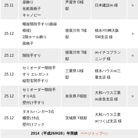
扉飾り
芦屋市 O様
25.11
日本建設㈱ 様
○
化粧面格子
邸
キャノピー
螺旋階段手すり(曲線
模様)
寝屋川市 T様
積水ﾊｳｽ㈱大阪
25.12
○
2階ホール飾り
邸
SW支店 様
面格子
寝屋川市 T様
㈱イチコプラン
25.12
階段手すり
○
邸
ニング 様
セミオーダー階段手
三重県 U様
積水ハウス㈱三
25.12
すり エレガント
邸
重支店 様
縦型玄関手すり
セミオーダー階段手
大和ハウス工業
25.12
すり4点
奈良県 F様邸
○
㈱奈良支店 様
壁付け手すり
タオルハンガー3点
大和ハウス工業
25.12
棚受け6点
茨城県 Y様邸
㈱つくば支店 様
壁付けフック
2014（平成26/H26）年実績
ページトップへ↑