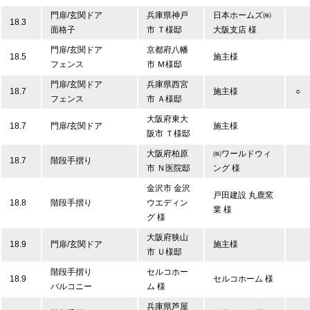
門扉/玄関ドア
兵庫県神戸
日本ホームズ㈱
18.3
面格子
市 Ｔ様邸
大阪支店 様
門扉/玄関ドア
京都府八幡
18.5
施主様
フェンス
市 Ｍ様邸
門扉/玄関ドア
兵庫県西宮
18.7
施主様
○
フェンス
市 Ａ様邸
大阪府東大
18.7
門扉/玄関ドア
施主様
阪市 Ｔ様邸
大阪府柏原
㈱ワールドウィ
18.7
階段手摺り
市 Ｎ医院邸
ング 様
金沢市 金沢
戸田建設 丸鹿窯
18.8
階段手摺り
ウエディン
業 様
グ 様
大阪府狭山
18.9
門扉/玄関ドア
施主様
市 Ｕ様邸
階段手摺り
セルコホー
18.9
セルコホーム 様
バルコニー
ム 様
兵庫県芦屋