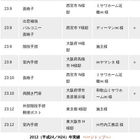
西宮市 N様
ミサワホーム近
23.9
面格子
邸
畿㈱ 様
出窓補強
23.9
バルコニー
西宮市 Y様邸
ディーマン㈱ 様
○
面格子
大阪府 H様
23.9
階段手摺
施主様
邸
大阪府高槻
23.9
室内手摺
㈱ヤマシタ 様
○
市 H様邸
西宮市 N様
ミサワホーム近
23.10
面格子
邸
畿㈱ 様
大阪府堺市
和歌山ミサワホ
23.10
両開き門扉
○
美原展示場
ーム㈱ 様
外部階段手摺
23.12
東京都 I様邸
施主様
郵便ポスト
東大阪市 H
23.12
室内手摺
㈲竹内工務店 様
様邸
2012（平成24／H24）年実績
ページトップへ↑